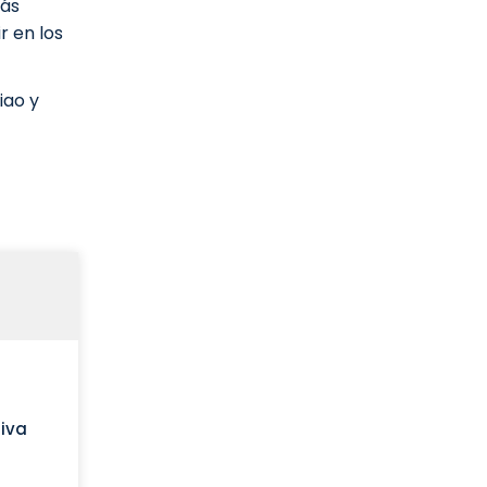
más
r en los
iao y
tiva