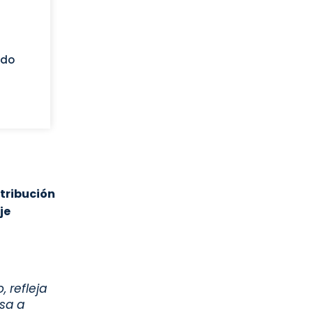
ado
tribución
je
, refleja
esa a