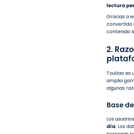
lectura pe
Gracias a e
convertido 
contenido e
2. Raz
plataf
Toutiao es 
amplia gam
algunas raz
Base de
Los usuario
día
. Los d
personas p