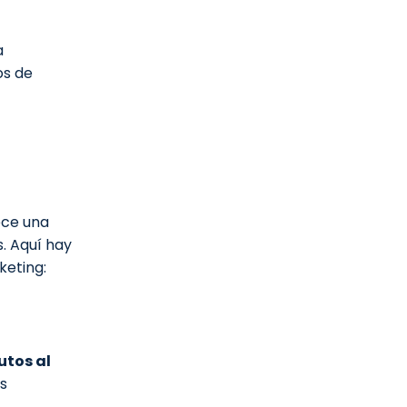
a
os de
ece una
. Aquí hay
keting:
tos al
s