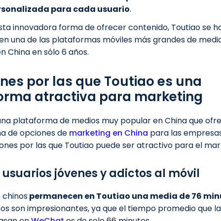
rsonalizada para cada usuario
.
sta innovadora forma de ofrecer contenido, Toutiao se h
en una de las plataformas móviles más grandes de medi
n China en sólo 6 años.
ones por las que Toutiao es una
orma atractiva para marketing
una plataforma de medios muy popular en China que ofr
a de opciones de
marketing en China
para las empresas
ones por las que Toutiao puede ser atractivo para el mar
 usuarios jóvenes y adictos al móvil
s chinos
permanecen en Toutiao una media de 76 minu
atos son impresionantes, ya que el tiempo promedio que la
asan en
WeChat
es de solo 66 minutos.