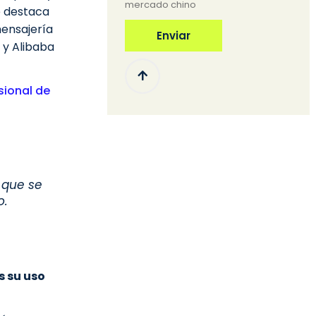
mercado chino
e destaca
ensajería
Enviar
 y Alibaba
sional de
 que se
o.
s su uso