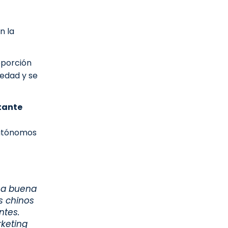
n la
oporción
 edad y se
tante
autónomos
una buena
s chinos
ntes.
rketing