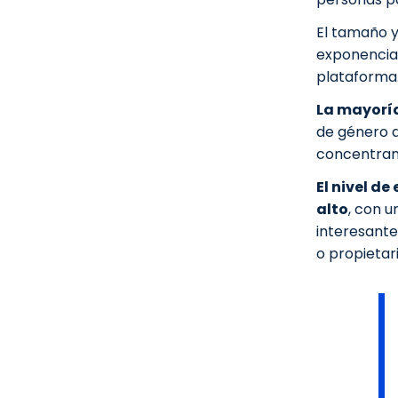
El tamaño y
exponencia
plataforma
La mayoría
de género d
concentran 
El nivel d
alto
, con u
interesante
o propietar