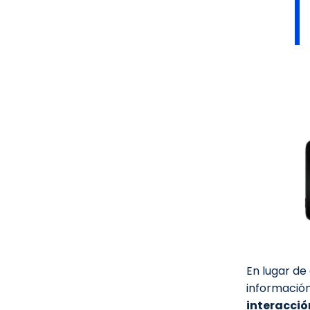
En lugar de
información
interacció