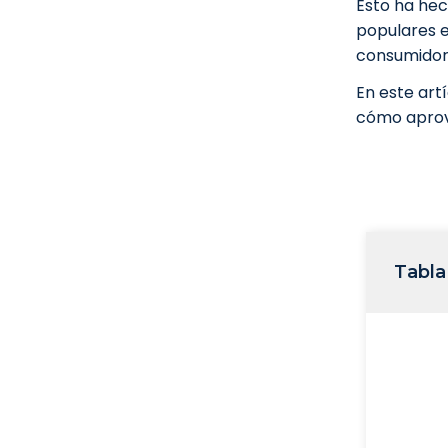
Esto ha hec
populares e
consumidor
En este art
cómo aprov
Tabla