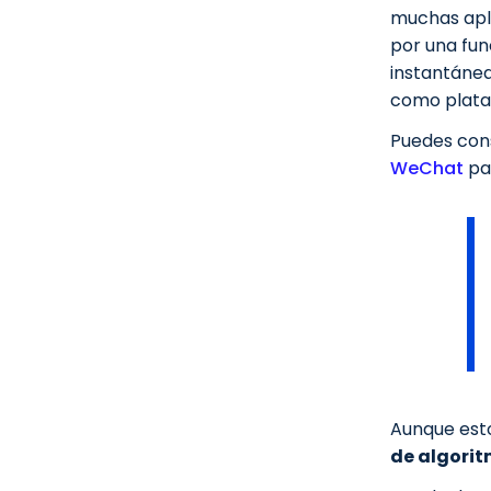
muchas apl
por una fun
instantánea
como plata
Puedes cons
WeChat
pa
Aunque esto
de algorit