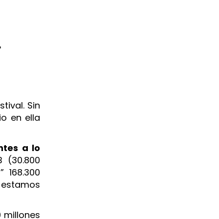
r
stival.
Sin
o en ella
tes a lo
B (30.800
” 168.300
, estamos
0 millones