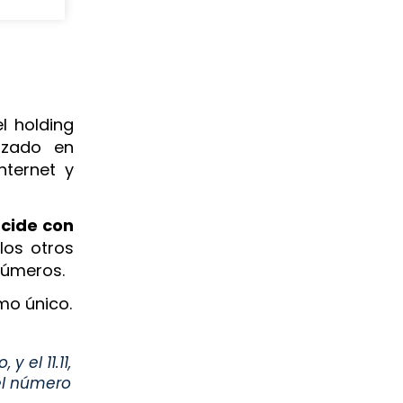
el holding
izado en
nternet y
ncide con
os otros
 números.
mo único.
 el 11.11,
 el número