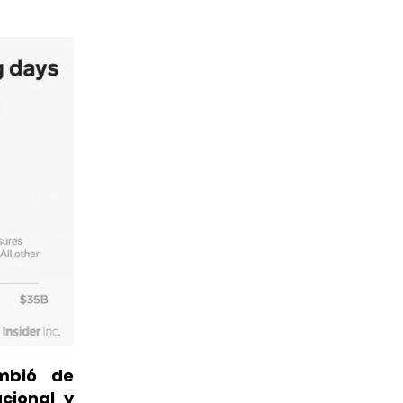
ambió de
cional y