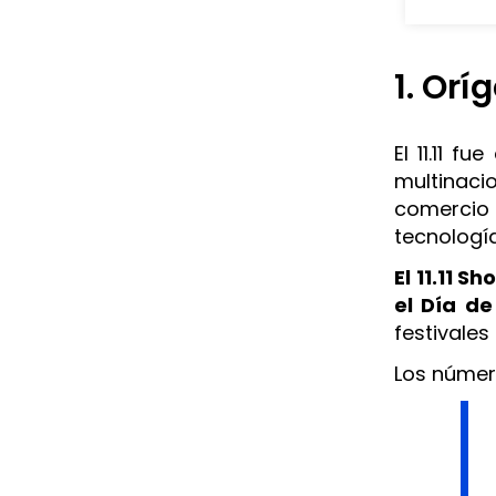
1. Orí
El 11.11 f
multinac
comercio 
tecnologí
El 11.11 
el Día de
festivales
Los númer