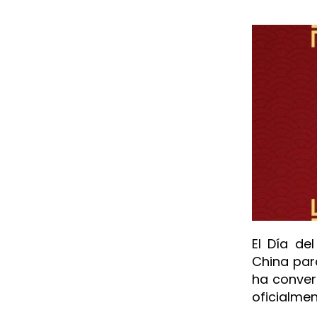
El Día de
China para
ha conver
oficialme