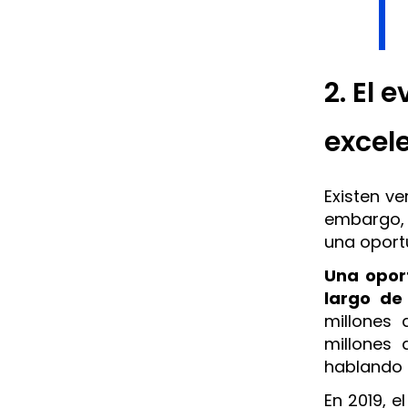
2. El 
excel
Existen ve
embargo, 
una oport
Una opor
largo de
millones 
millones 
hablando 
En 2019, e