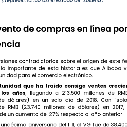
1, representando así el estado de "soltería".
evento de compras en línea po
encia
rsiones contradictorias sobre el origen de este fe
lo importante de esta historia es que Alibaba vi
unidad para el comercio electrónico.
tunidad que ha traído consigo ventas crecien
 los años
, llegando a 213.500 millones de RM
de dólares) en un solo día de 2018. Con “solo
de RMB (23.740 millones de dólares) en 2017
de un aumento del 27% respecto al año anterior.
l undécimo aniversario del 11.11, el VG fue de 38.40