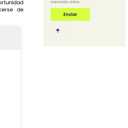
ortunidad
mercado chino
cerse de
Enviar