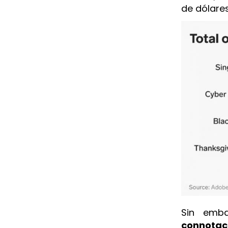
de dólare
Sin emb
connotac