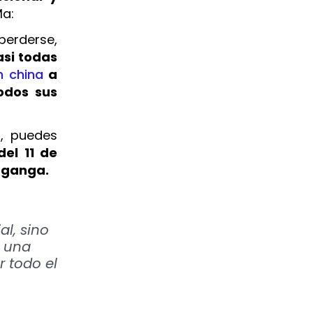
Ma:
 perderse,
asi todas
n china
a
odos sus
s, puedes
el 11 de
a ganga.
al, sino
s una
r todo el