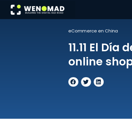
Skip
to
content
eCommerce en China
11.11 El Día
online sho