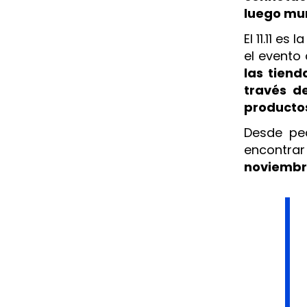
luego mu
El 11.11 e
el evento
las tien
través d
producto
Desde peq
encontrar
noviembre