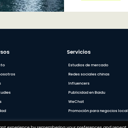
rsos
Servicios
cto
Estudios de mercado
nosotros
Redes sociales chinas
s
Influencers
tudies
Publicidad en Baidu
s
WeChat
dad
Promoción para negocios local
vant experience by remembering your preferences and repeat