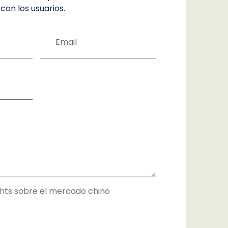
con los usuarios.
E
m
a
i
l
ights sobre el mercado chino