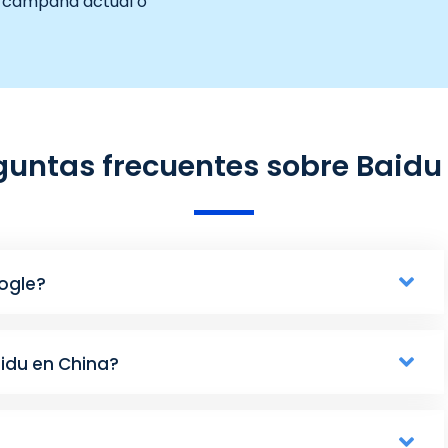
su campaña actual o
guntas frecuentes sobre Baidu
oogle?
aidu en China?